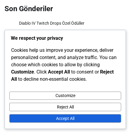
Son Gönderiler
Diablo IV Twitch Drops Özel Ödüller
Diablo IV Sezon Geçişi Zorlukları
We respect your privacy
Diablo IV Twitch Drops Kozmetik Türleri
Cookies help us improve your experience, deliver
Diablo IV Sezon Geçişi Ödülleri Genel Bakış
personalized content, and analyze traffic. You can
choose which cookies to allow by clicking
Diablo IV Battle.net Kodu Özel Teklifler için
Customize
. Click
Accept All
to consent or
Reject
All
to decline non-essential cookies.
Arşiv
Customize
March 2026
Reject All
February 2026
Accept All