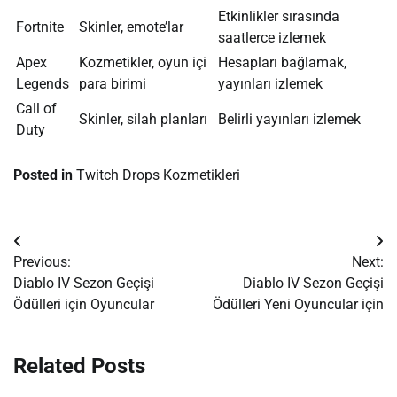
Etkinlikler sırasında
Fortnite
Skinler, emote’lar
saatlerce izlemek
Apex
Kozmetikler, oyun içi
Hesapları bağlamak,
Legends
para birimi
yayınları izlemek
Call of
Skinler, silah planları
Belirli yayınları izlemek
Duty
Posted in
Twitch Drops Kozmetikleri
Post
Previous:
Next:
navigation
Diablo IV Sezon Geçişi
Diablo IV Sezon Geçişi
Ödülleri için Oyuncular
Ödülleri Yeni Oyuncular için
Related Posts