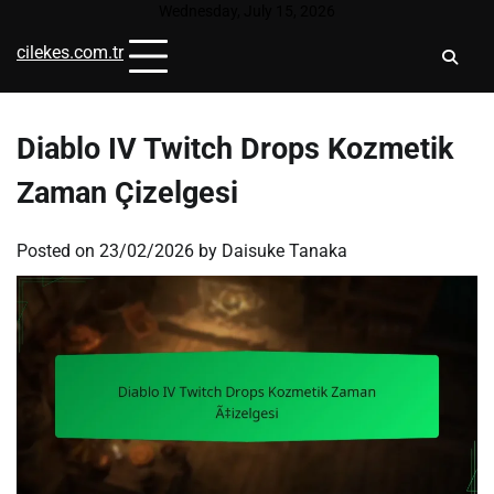
Skip
Wednesday, July 15, 2026
to
cilekes.com.tr
content
Diablo IV Twitch Drops Kozmetik
Zaman Çizelgesi
Posted on
23/02/2026
by
Daisuke Tanaka