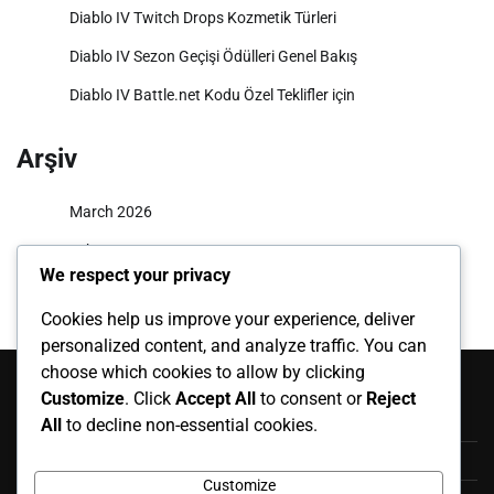
Diablo IV Twitch Drops Kozmetik Türleri
Diablo IV Sezon Geçişi Ödülleri Genel Bakış
Diablo IV Battle.net Kodu Özel Teklifler için
Arşiv
March 2026
February 2026
We respect your privacy
Cookies help us improve your experience, deliver
personalized content, and analyze traffic. You can
Kategoriler
choose which cookies to allow by clicking
Customize
. Click
Accept All
to consent or
Reject
Battle.net Kodu İade İşlemi
All
to decline non-essential cookies.
Sezon Geçişi Ödülleri
Customize