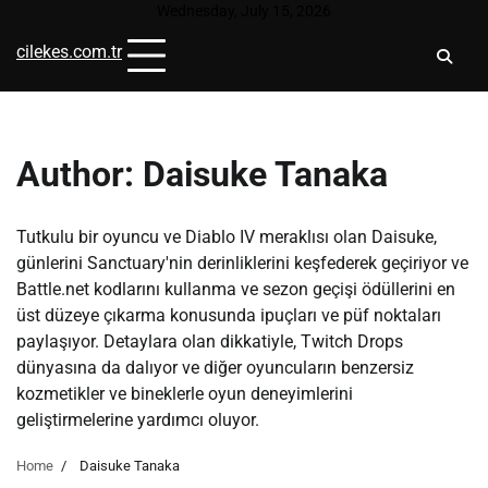
Skip
Wednesday, July 15, 2026
to
cilekes.com.tr
content
Author:
Daisuke Tanaka
Tutkulu bir oyuncu ve Diablo IV meraklısı olan Daisuke,
günlerini Sanctuary'nin derinliklerini keşfederek geçiriyor ve
Battle.net kodlarını kullanma ve sezon geçişi ödüllerini en
üst düzeye çıkarma konusunda ipuçları ve püf noktaları
paylaşıyor. Detaylara olan dikkatiyle, Twitch Drops
dünyasına da dalıyor ve diğer oyuncuların benzersiz
kozmetikler ve bineklerle oyun deneyimlerini
geliştirmelerine yardımcı oluyor.
Home
Daisuke Tanaka