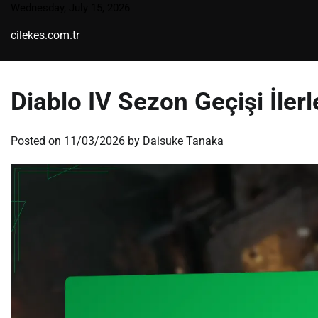
Skip
Wednesday, July 15, 2026
to
cilekes.com.tr
content
Diablo IV Sezon Geçişi İler
Posted on
11/03/2026
by
Daisuke Tanaka