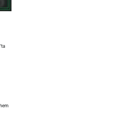
’ta
, hem