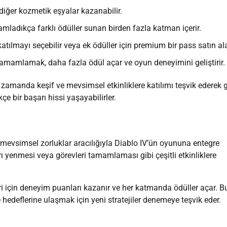
diğer kozmetik eşyalar kazanabilir.
mladıkça farklı ödüller sunan birden fazla katman içerir.
atılmayı seçebilir veya ek ödüller için premium bir pass satın alab
 tamamlamak, daha fazla ödül açar ve oyun deneyimini geliştirir.
 zamanda keşif ve mevsimsel etkinliklere katılımı teşvik ederek 
çe bir başarı hissi yaşayabilirler.
vsimsel zorluklar aracılığıyla Diablo IV’ün oyununa entegre
arı yenmesi veya görevleri tamamlaması gibi çeşitli etkinliklere
i için deneyim puanları kazanır ve her katmanda ödüller açar. B
hedeflerine ulaşmak için yeni stratejiler denemeye teşvik eder.