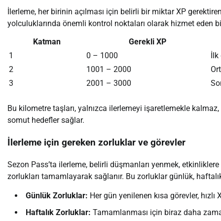
İlerleme, her birinin açılması için belirli bir miktar XP gerekti
yolculuklarında önemli kontrol noktaları olarak hizmet eden bir
Katman
Gerekli XP
1
0 – 1000
İlk
2
1001 – 2000
Or
3
2001 – 3000
Son
Bu kilometre taşları, yalnızca ilerlemeyi işaretlemekle kalm
somut hedefler sağlar.
İlerleme için gereken zorluklar ve görevler
Sezon Pass’ta ilerleme, belirli düşmanları yenmek, etkinliklere
zorlukları tamamlayarak sağlanır. Bu zorluklar günlük, haftalı
Günlük Zorluklar:
Her gün yenilenen kısa görevler, hızlı X
Haftalık Zorluklar:
Tamamlanması için biraz daha zaman